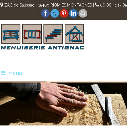
ZAC de Saussac - 15400 RIOM ES MONTAGNES |
06 88 41 17 85
|
Menu