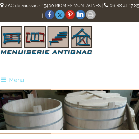
ZAC de Saussac - 15400 RIOM ES MONTAGNES |
06 88 41 17 85
|
Menu